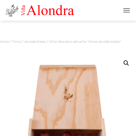
C
A
M
B
I
Inicio
/
Tinto
/
Accidentales
/ Viña Alondra: estuche “vinos accidentales”
A
R
M
O
D
O
D
E
N
A
V
E
G
A
C
I