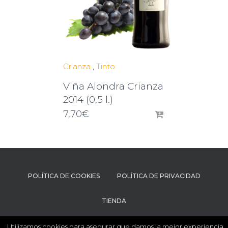
Crianza
,
Tinto
Viña Alondra Crianza
2014 (0,5 l.)
7,70
€
POLÍTICA DE COOKIES
POLÍTICA DE PRIVACIDAD
TIENDA
Viña Alondra
| INECASTELLO S.L.
Utilizamos cookies para asegurar que damos la mejor experiencia